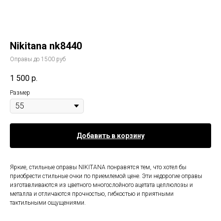
Nikitana nk8440
Оправы до 1500 руб
1 500
р.
Размер
Добавить в корзину
Яркие, стильные оправы NIKITANA понравятся тем, что хотел бы
приобрести стильные очки по приемлемой цене. Эти недорогие оправы
изготавливаются из цветного многослойного ацетата целлюлозы и
металла и отличаются прочностью, гибкостью и приятными
тактильными ощущениями.