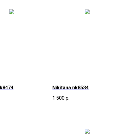
nk8474
Nikitana nk8534
1 500
р.