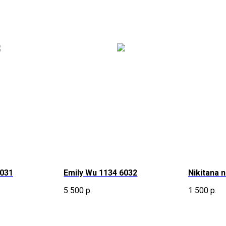
6031
Emily Wu 1134 6032
Nikitana 
5 500
р.
1 500
р.