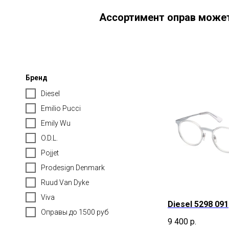
Ассортимент оправ может
Бренд
Diesel
Emilio Pucci
Emily Wu
O.D.L.
Pojjet
Prodesign Denmark
Ruud Van Dyke
Viva
Diesel 5298 091
Оправы до 1500 руб
9 400
р.