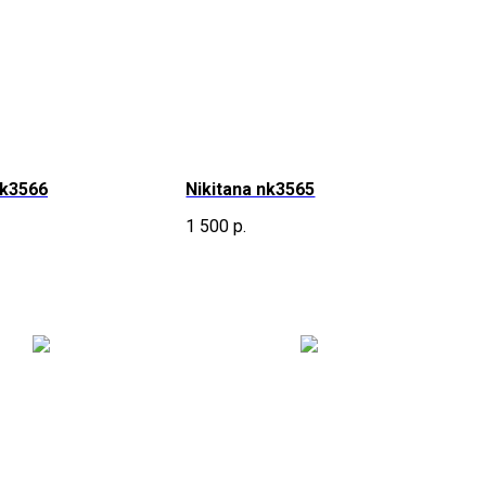
nk3566
Nikitana nk3565
1 500
р.