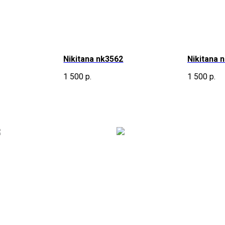
Nikitana nk3562
Nikitana 
1 500
р.
1 500
р.