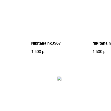
Nikitana nk3567
Nikitana 
1 500
р.
1 500
р.