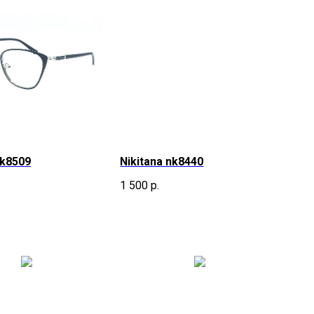
nk8509
Nikitana nk8440
1 500
р.