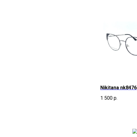
Nikitana nk8476
1 500
р.