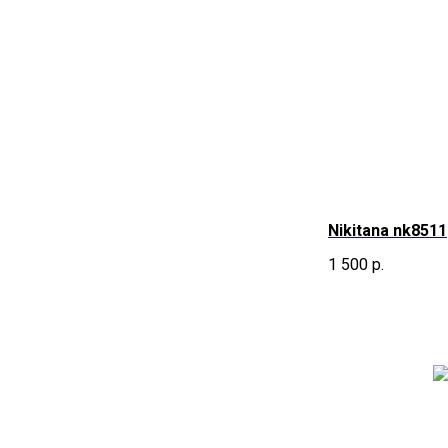
Nikitana nk8511
1 500
р.