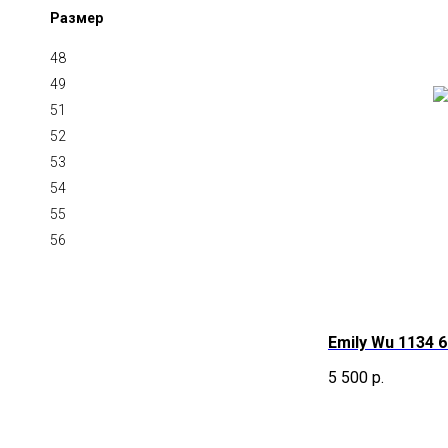
Размер
48
49
51
52
53
54
55
56
Emily Wu 1134 
5 500
р.