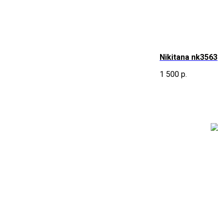
Nikitana nk3563
1 500
р.