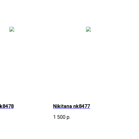
nk8478
Nikitana nk8477
1 500
р.