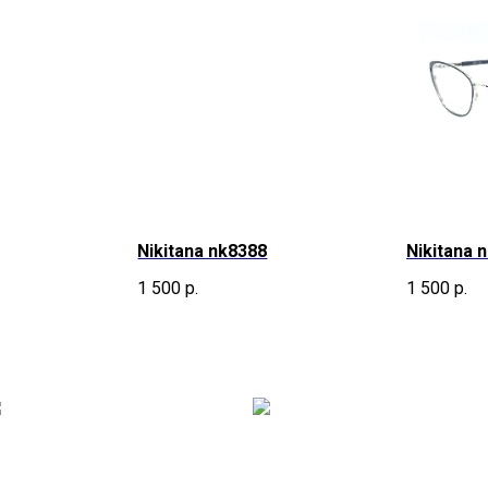
Nikitana nk8388
Nikitana 
1 500
р.
1 500
р.