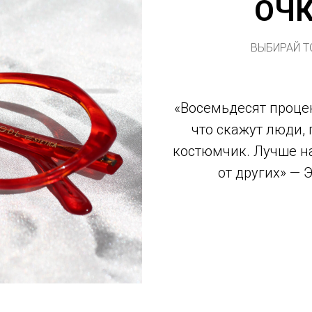
ОЧ
ВЫБИРАЙ Т
«Восемьдесят процен
что скажут люди,
костюмчик. Лучше на
от других» — 