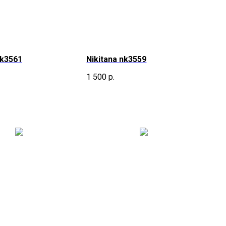
nk3561
Nikitana nk3559
1 500
р.