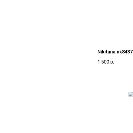
Nikitana nk8437
1 500
р.