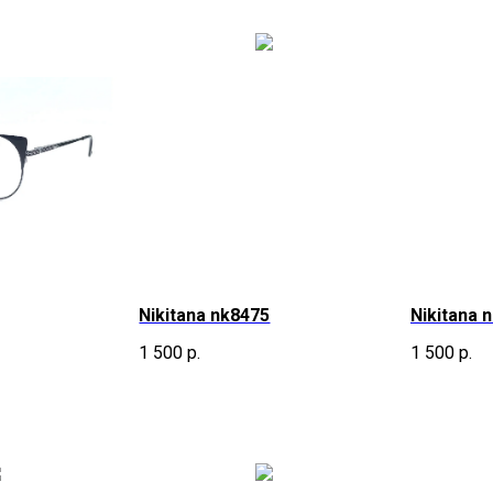
Nikitana nk8475
Nikitana 
1 500
р.
1 500
р.