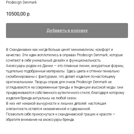
Prodesign Denmark
10500,00
р.
Добавить в корзину
В Скандинавии как нигде больше ценят минимализм, комфорт и
качество. Эти идеи воплотились в оправах Prodesign Denmark, которые
сочетают в себе уникальный дизайн и функциональность.
Аксессуары родом из Дании — это плавные линии, аккуратные формы,
тщательно подобранные материалы. Здесь цвета и оттенки гениально
скомбинированы с фактурами, что делает изделия по-настоящему
оригинальными. Творцы оправ для очков Prodesign Denmark не
оглядываются на современные тренды и тенденции высокой моды: они
придерживаются собственного аутентичного стиля, благодаря которому
изделия бренда актуальны на любой сезон.
В них нет никакой вычурности и лишних деталей: настоящая
элегантность остается незамеченной и сдержанной.
Позвольте себе прикоснуться к скандинавской грации и красоте —
обратите внимание на аксессуары бренда.