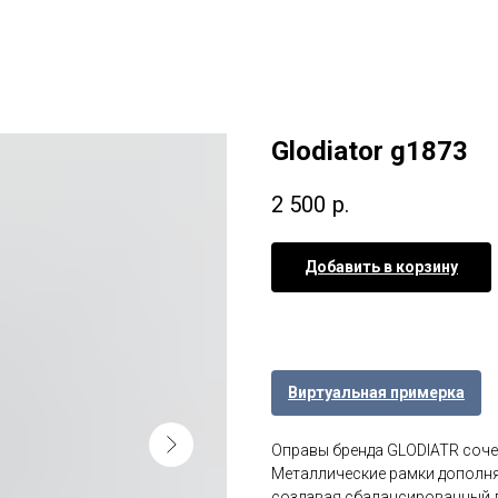
Glodiator g1873
2 500
р.
Добавить в корзину
Виртуальная примерка
Оправы бренда GLODIATR соче
Металлические рамки дополн
создавая сбалансированный д