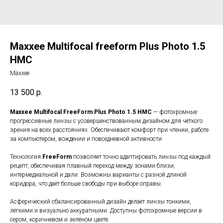
Maxxee Multifocal freeform Plus Photo 1.5
HMC
Maxxee
13 500
р.
Maxxee Multifocal FreeForm Plus Photo 1.5 HMC
— фотохромные
прогрессивные линзы с усовершенствованным дизайном для чёткого
зрения на всех расстояниях. Обеспечивают комфорт при чтении, работе
за компьютером, вождении и повседневной активности.
Технология
FreeForm
позволяет точно адаптировать линзы под каждый
рецепт, обеспечивая плавный переход между зонами близи,
интермедиальной и дали. Возможны варианты с разной длиной
коридора, что даёт больше свободы при выборе оправы.
Асферический сбалансированный дизайн делает линзы тонкими,
лёгкими и визуально аккуратными. Доступны фотохромные версии в
сером, коричневом и зелёном цвете.