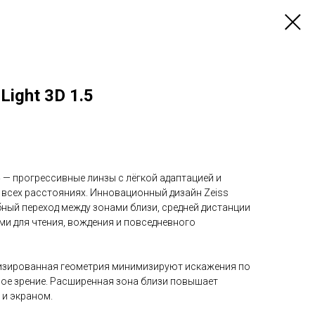
Light 3D 1.5
5
— прогрессивные линзы с лёгкой адаптацией и
 всех расстояниях. Инновационный дизайн Zeiss
обный переход между зонами близи, средней дистанции
ми для чтения, вождения и повседневного
мизированная геометрия минимизируют искажения по
ое зрение. Расширенная зона близи повышает
 и экраном.