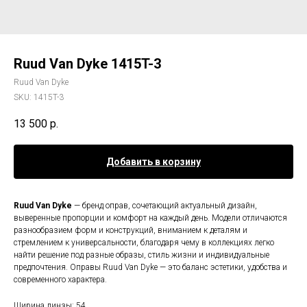
Ruud Van Dyke 1415T-3
Ruud Van Dyke
SKU:
1415T-3
13 500
р.
Добавить в корзину
Ruud Van Dyke
— бренд оправ, сочетающий актуальный дизайн,
выверенные пропорции и комфорт на каждый день. Модели отличаются
разнообразием форм и конструкций, вниманием к деталям и
стремлением к универсальности, благодаря чему в коллекциях легко
найти решение под разные образы, стиль жизни и индивидуальные
предпочтения. Оправы Ruud Van Dyke — это баланс эстетики, удобства и
современного характера.
Ширина линзы: 54