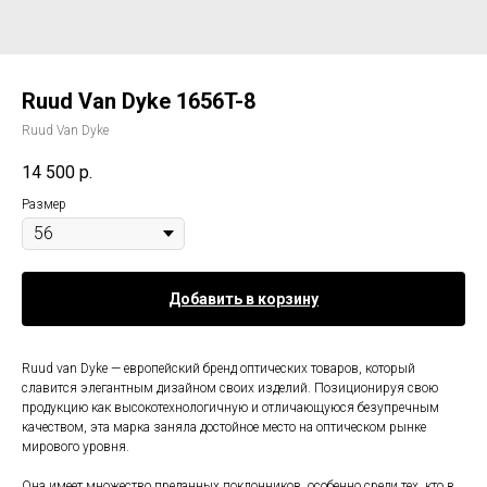
Ruud Van Dyke 1656T-8
Ruud Van Dyke
14 500
р.
Размер
Добавить в корзину
Ruud van Dyke — европейский бренд оптических товаров, который
славится элегантным дизайном своих изделий. Позиционируя свою
продукцию как высокотехнологичную и отличающуюся безупречным
качеством, эта марка заняла достойное место на оптическом рынке
мирового уровня.
Она имеет множество преданных поклонников, особенно среди тех, кто в